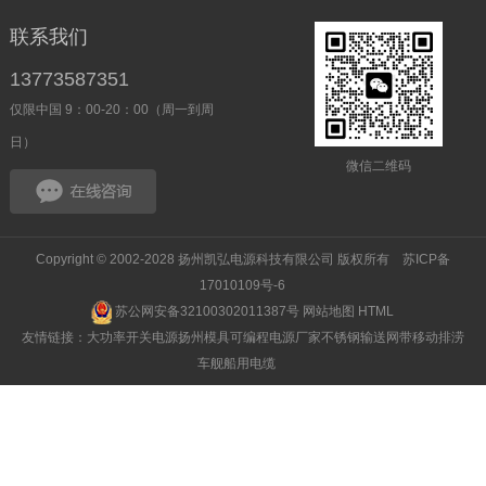
联系我们
13773587351
仅限中国 9：00-20：00（周一到周
日）
微信二维码
Copyright © 2002-2028 扬州凯弘电源科技有限公司 版权所有
苏ICP备
17010109号-6
苏公网安备32100302011387号
网站地图
HTML
友情链接：
大功率开关电源
扬州模具
可编程电源厂家
不锈钢输送网带
移动排涝
车
舰船用电缆